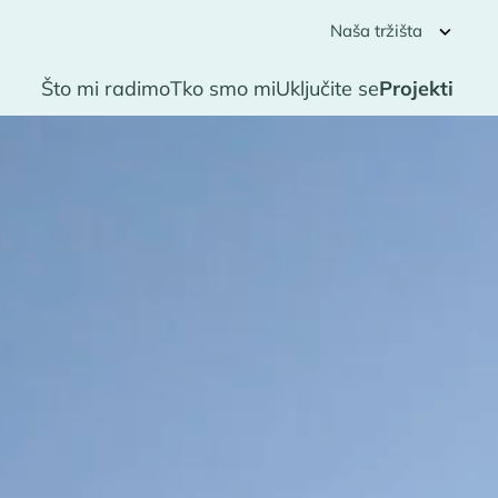
Naša tržišta
Što mi radimo
Tko smo mi
Uključite se
Projekti